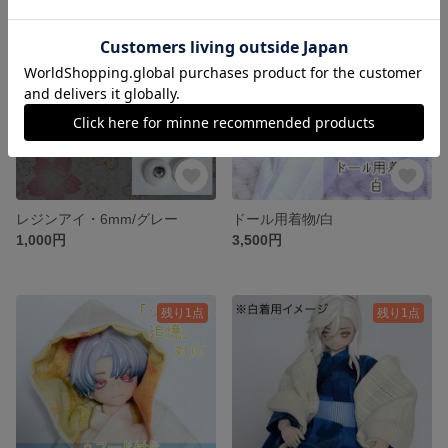
レジンアイ・6mm/グレー
ドール用着物/白
1,000円
3,500円
残り1点
残り1点