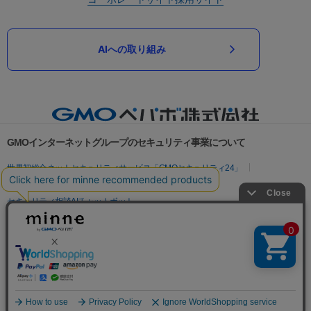
AIへの取り組み
GMOインターネットグループのセキュリティ事業について
世界初総合ネットセキュリティサービス「GMOセキュリティ24」
パスワード漏洩診断
Webサイトリスク診断
セキュリティ相談AIチャットボット
実在証明・盗聴対策
サイバー攻撃対策（GMOサイバーセキュリティ byイエラエ）
サイバー攻撃対策（GMO Flatt Security）
なりすまし対策
セキュリティ事業の軌跡