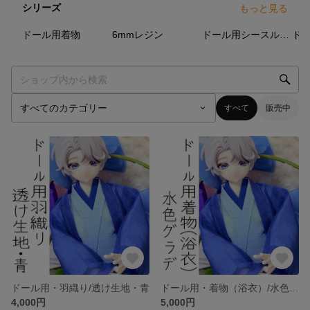
シリーズ
もっと見る
8
点
23
点
9
点
ドール用着物
6mmレジン
ドール用シースルーストール
ド
すべて
販売中
ドール用・羽織り/透け生地・青
ドール用・着物（浴衣）/水色グラデ
4,000円
5,000円