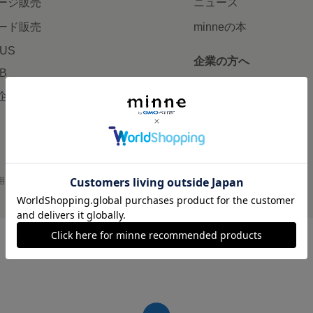
ージ販売
ニュース
ード販売
minneの本
LUS
企業の方へ
AB
広告出稿について
企画・イベント
大口注文について
用
プライバシーポリシー
会社概要
採用情報
メディアキット
©GMO Pepabo, Inc. All rights reserved.