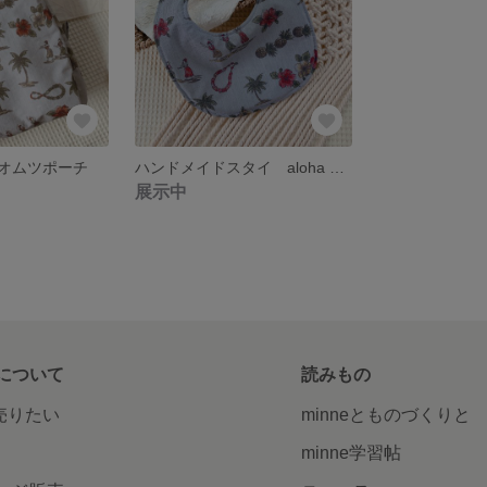
オムツポーチ
ハンドメイドスタイ aloha bib フラガール パイナップル パームツリー ハイビスカス
展示中
について
読みもの
で売りたい
minneとものづくりと
minne学習帖