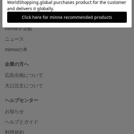
読みもの
minneとものづくりと
minne学習帖
ニュース
minneの本
企業の方へ
広告出稿について
大口注文について
ヘルプセンター
お知らせ
ヘルプとガイド
利用規約