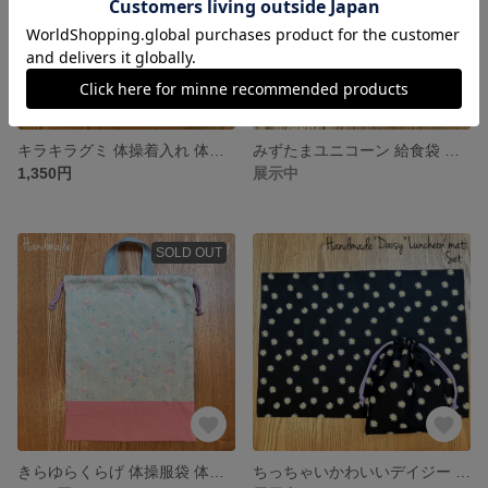
キラキラグミ 体操着入れ 体操着袋 お着替え 女の子 小学校 入学準備 ピンク カラフル
みずたまユニコーン 給食袋 巾着 ユニコーン 刺繍 ピンク 紫 ドット リボン ラメ
1,350円
展示中
SOLD OUT
きらゆらくらげ 体操服袋 体操着入れ エメラルド ピンク 女の子 入学準備 お着替え 体育
ちっちゃいかわいいデイジー ランチョンマット 給食袋 セット 黒 パープル ラメ