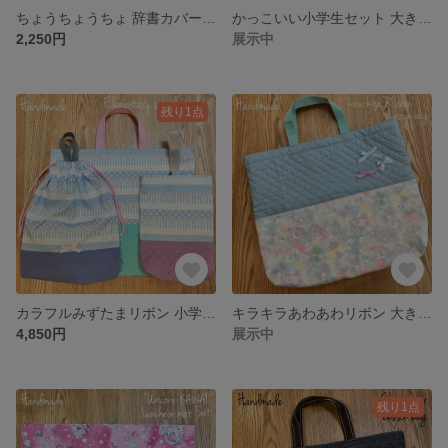
ちょうちょうちょ 辞書カバー 国語辞典 小学生 ブックカバー ブルー 蝶 女の子
かっこいい小学生セット 大きめレッスンバッグ 大きめ上履き入れ 体操着袋 入学 おてさげ 上履き袋 男の子
2,250円
展示中
残り1点
カラフルみずたまリボン 小学生 女の子 入学セット 大きめおてさげ 上履き袋 体操服入れ
キラキラあわあわリボン 大きめ レッスンバッグ おてさげ 小学生 女の子 入学 入園
4,850円
展示中
残り1点