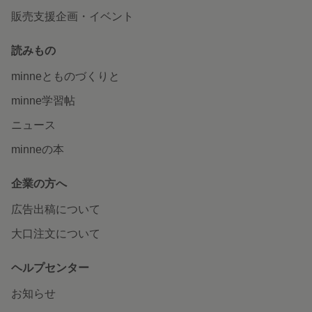
販売支援企画・イベント
読みもの
minneとものづくりと
minne学習帖
ニュース
minneの本
企業の方へ
広告出稿について
大口注文について
ヘルプセンター
お知らせ