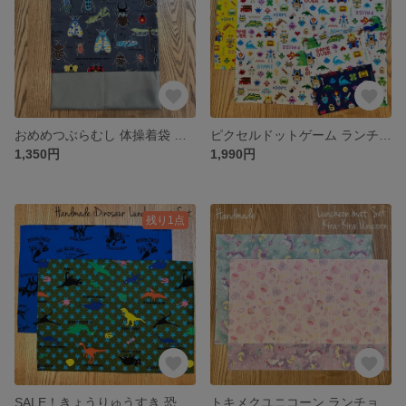
おめめつぶらむし 体操着袋 体操着入れ 男の子 むし 虫 グレー グレージュ 入学
ピクセルドットゲーム ランチョンマット 30×40cm 給食袋 2枚セット 男の子 入学準備
1,350円
1,990円
残り1点
SALE！きょうりゅうすき 恐竜 ランチョンマット 30×40cm セット 入学 入園 男の子
トキメクユニコーン ランチョンマット 2枚セット ラメ 女の子 メイク 入学準備 女の子