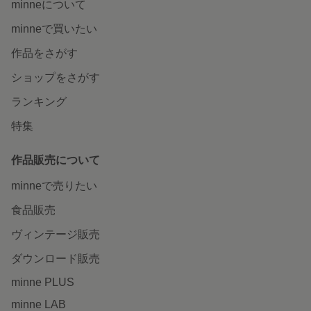
minneについて
minneで買いたい
作品をさがす
ショップをさがす
ランキング
特集
作品販売について
minneで売りたい
食品販売
ヴィンテージ販売
ダウンロード販売
minne PLUS
minne LAB