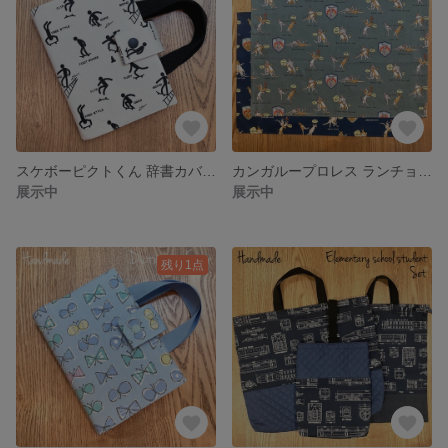
スケボーピクトくん 辞書カバー 国語辞典カバー 小学生 ブックカバー スケボー 男の子
カンガループロレス ランチョンマット セット 35×50cm 男の子 給食 入学
展示中
展示中
残り1点