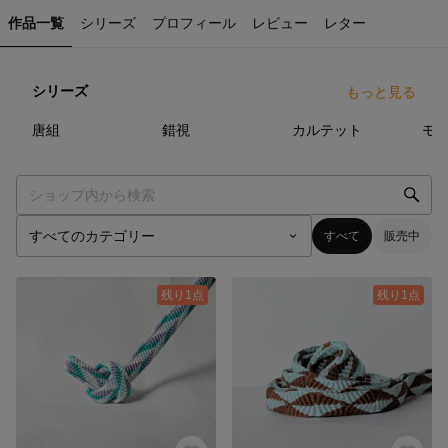
作品一覧
シリーズ
プロフィール
レビュー
レター
シリーズ
もっと見る
12
点
19
点
14
点
唐組
錯視
カルテット
モ
すべて
販売中
残り1点
残り1点