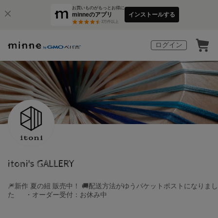
お買いものがもっとお得に
minneのアプリ
インストールする
3
万件以上
ログイン
itoni's GALLERY
🎆新作 夏の紐 販売中！ 🚚配送方法がゆうパケットポストになりまし
た ・オーダー受付：お休み中