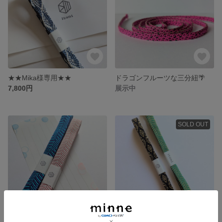
★★Mika様専用★★
ドラゴンフルーツな三分紐🌴
7,800円
展示中
SOLD OUT