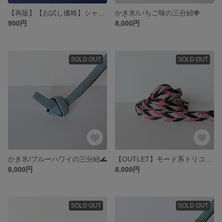
【再販】【お試し価格】シャボン玉の帯留め
かき氷/いちご味の三分紐🍓
900円
8,000円
SOLD OUT
SOLD OUT
かき氷/ブルーハワイの三分紐🌊
【OUTLET】モード系トリコロールの帯締め⬛⬜🟥
8,000円
8,000円
SOLD OUT
SOLD OUT