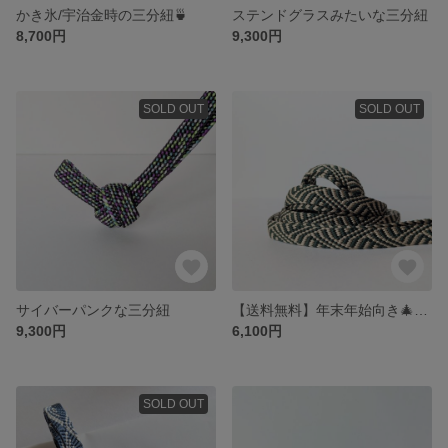
かき氷/宇治金時の三分紐🍵
ステンドグラスみたいな三分紐
8,700円
9,300円
SOLD OUT
SOLD OUT
サイバーパンクな三分紐
【送料無料】年末年始向き🎄🎍樅の木松の木カラーの帯締め
9,300円
6,100円
SOLD OUT