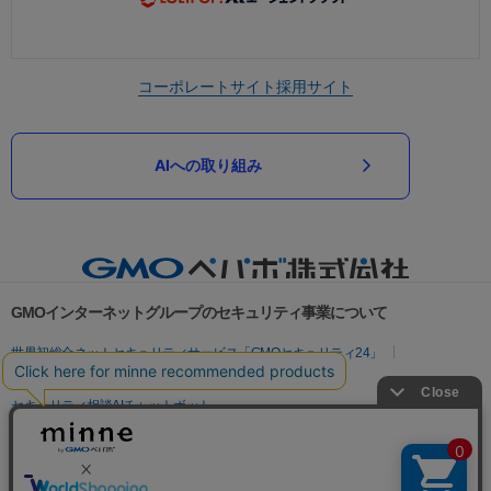
コーポレートサイト
採用サイト
AIへの取り組み
GMOインターネットグループのセキュリティ事業について
世界初総合ネットセキュリティサービス「GMOセキュリティ24」
パスワード漏洩診断
Webサイトリスク診断
セキュリティ相談AIチャットボット
実在証明・盗聴対策
サイバー攻撃対策（GMOサイバーセキュリティ byイエラエ）
サイバー攻撃対策（GMO Flatt Security）
なりすまし対策