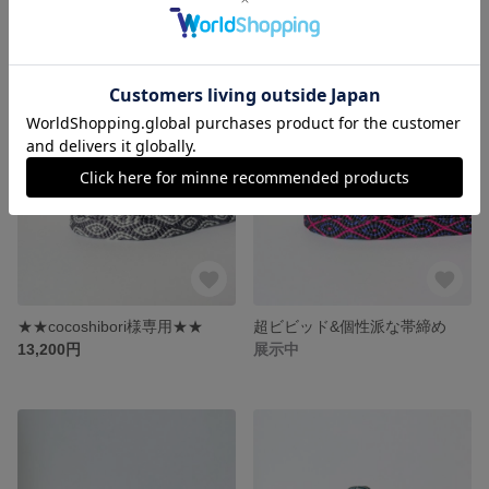
夏色の錯視な帯締め
★★好美様専用★★
展示中
14,900円
SOLD OUT
★★cocoshibori様専用★★
超ビビッド&個性派な帯締め
13,200円
展示中