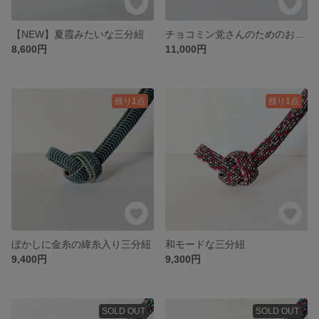
【NEW】夏霞みたいな三分紐
チョコミン党さんのためのお菓子な帯締め
8,600円
11,000円
残り1点
残り1点
ぼかしに金糸の緯糸入り三分紐
和モードな三分紐
9,400円
9,300円
SOLD OUT
SOLD OUT