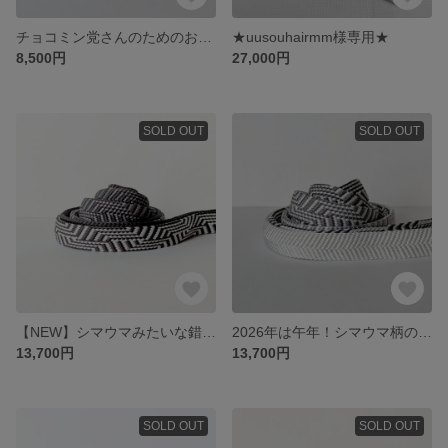
チョコミン党さんのためのお菓子な三分紐
★uusouhairmm様専用★
8,500円
27,000円
SOLD OUT
SOLD OUT
【NEW】シマウマみたいな錯視な帯締め🦓ブラックver.
2026年は午年！シマウマ柄の錯視な帯締め🦓
13,700円
13,700円
SOLD OUT
SOLD OUT