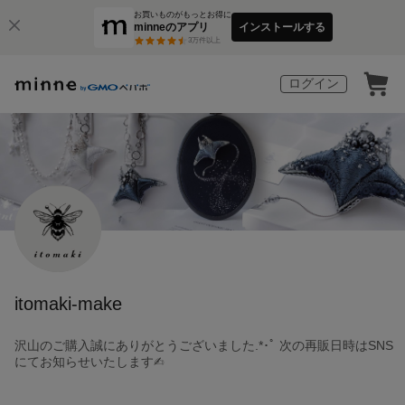
お買いものがもっとお得に
minneのアプリ
インストールする
3
万件以上
ログイン
itomaki-make
沢山のご購入誠にありがとうございました.*･ﾟ 次の再販日時はSNS
にてお知らせいたします✍︎