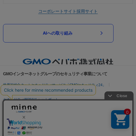
コーポレートサイト
採用サイト
AIへの取り組み
GMOインターネットグループのセキュリティ事業について
世界初総合ネットセキュリティサービス「GMOセキュリティ24」
パスワード漏洩診断
Webサイトリスク診断
セキュリティ相談AIチャットボット
実在証明・盗聴対策
サイバー攻撃対策（GMOサイバーセキュリティ byイエラエ）
サイバー攻撃対策（GMO Flatt Security）
なりすまし対策
セキュリティ事業の軌跡