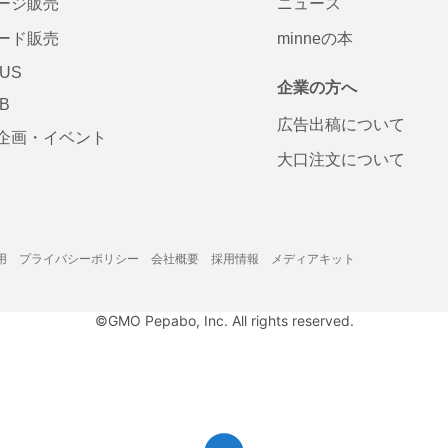
ージ販売
ニュース
ード販売
minneの本
LUS
企業の方へ
AB
広告出稿について
企画・イベント
大口注文について
用
プライバシーポリシー
会社概要
採用情報
メディアキット
©GMO Pepabo, Inc. All rights reserved.