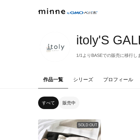
itoly'S GA
1/1よりBASEでの販売に移行します𓅼 ht
作品一覧
シリーズ
プロフィール
すべて
販売中
SOLD OUT