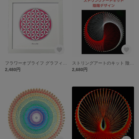
フラワーオブライフ グラフィック 絵画 インテリア おしゃれ 小さい 額入り 部屋 リビング 寝室 玄関 トイレ 飾る絵 アートフレーム アートパネル モダンアート 幾何学アート マンダラアート ア
ストリングアートのキット 陰陽デザイン ２０ｃｍ角６４ピン釘打ち板 18色の糸セット 作り方マニュアル付き
2,480円
2,680円