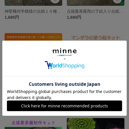
神聖幾何学模様の台紙１０種類セット 点描曼荼羅用の下絵 フラワーオブライフ シードオブライフ マカパ トーラス 十二角形 メタトロンキューブ ヤントラ スパイラル右 スパイラル左 マリア
点描曼荼羅用の下絵入り台紙１０種類１０枚セット
1,680円
1,680円
願いが叶う？！神聖幾何学模様の塗り絵用台紙１０種類１０枚セット
曼荼羅アート マンダラのぬりえセット 色鉛筆 マニュアル 台紙 フレーム
1,580円
2,180円