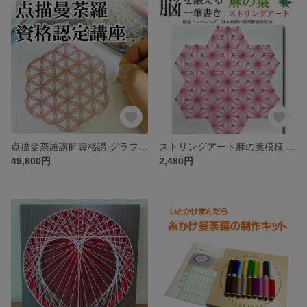
点描曼荼羅講師資格講 グラフィック 絵画 インテリア おしゃれ 小さい 額入り 部屋 リビング 寝室 玄関 トイレ 飾る絵 アートフレーム アートパネル モダンアート 幾何学アート マンダラアート
ストリングアート麻の葉模様 制作キット 夏休み 自由研究 工作 工作キット 宿題 簡単 初心者 子供 小学生 中学生 高学年 女の子 男の子 手芸キット 手芸 アート 暇つぶし 脳トレ
49,800円
2,480円