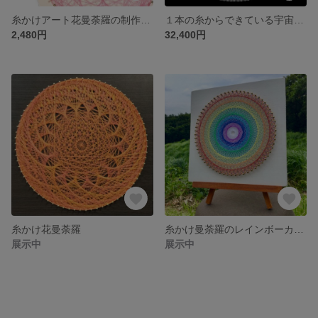
糸かけアート花曼荼羅の制作キット 夏休みの工作に
１本の糸からできている宇宙を感じる糸アート
2,480円
32,400円
糸かけ花曼荼羅
糸かけ曼荼羅のレインボーカラー
展示中
展示中