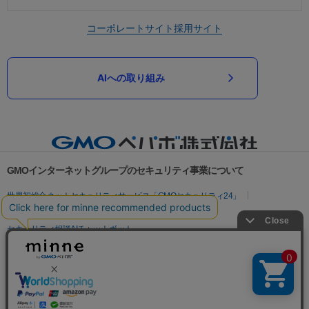
コーポレートサイト
採用サイト
AIへの取り組み
GMOインターネットグループのセキュリティ事業について
世界初総合ネットセキュリティサービス「GMOセキュリティ24」
パスワード漏洩診断
Webサイトリスク診断
セキュリティ相談AIチャットボット
実在証明・盗聴対策
サイバー攻撃対策（GMOサイバーセキュリティ byイエラエ）
サイバー攻撃対策（GMO Flatt Security）
なりすまし対策
セキュリティ事業の軌跡