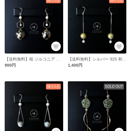
残り1点
残り1点
【送料無料】桜 ジルコニア 淡水パール ピアス イヤリング ALLサージカルステンレス製 K18コーティング【珠-SYU】PI-SYU-B003-BK-ST-GL
【送料無料】シルバー 925 和柄 淡水パール ピアス【珠-SYU】PI-SYU-B002-LG-SV-SV
900円
1,400円
残り1点
SOLD OUT