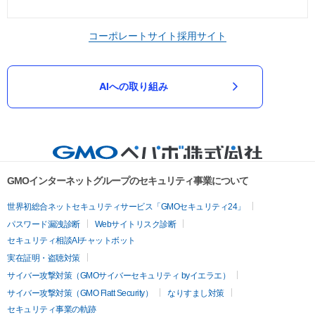
コーポレートサイト
採用サイト
AIへの取り組み
GMOインターネットグループのセキュリティ事業について
世界初総合ネットセキュリティサービス「GMOセキュリティ24」
パスワード漏洩診断
Webサイトリスク診断
セキュリティ相談AIチャットボット
実在証明・盗聴対策
サイバー攻撃対策（GMOサイバーセキュリティ byイエラエ）
サイバー攻撃対策（GMO Flatt Security）
なりすまし対策
セキュリティ事業の軌跡