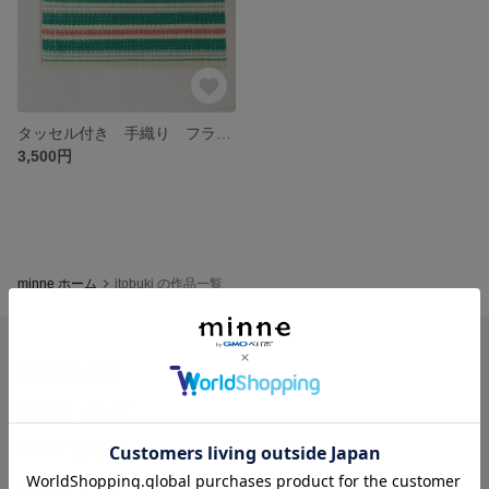
タッセル付き 手織り フラットポーチ
3,500円
minne ホーム
itobuki の作品一覧
minneを知る
minneについて
minneで買いたい
作品をさがす