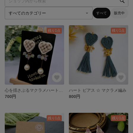
すべて
販売中
残り1点
残り1点
心を揺さぶるマクラメハートピアス
ハート ピアス ☆ マクラメ編み
700円
800円
残り1点
残り1点