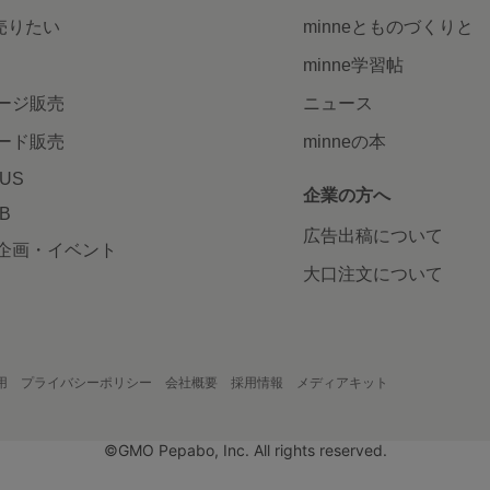
で売りたい
minneとものづくりと
minne学習帖
ージ販売
ニュース
ード販売
minneの本
LUS
企業の方へ
AB
広告出稿について
企画・イベント
大口注文について
用
プライバシーポリシー
会社概要
採用情報
メディアキット
©GMO Pepabo, Inc. All rights reserved.