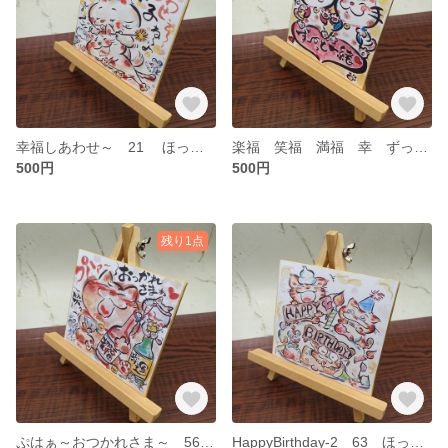
幸福しあわせ～ 21 ほっこりミニ色紙 ねこイラスト
楽福 笑福 満福 幸 ずっと一緒 62 ほっこりミニ色紙 ねこイラスト
500円
500円
残り1点
ぷはぁ～おつかれさま～ 56 ほっこりミニ色紙 ねこイラスト
HappyBirthday-2 63 ほっこりミニ色紙 ねこイラスト