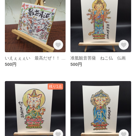
いえぇぇぇい 最高だぜ！！ 45 ほっこりミニ色紙 ねこイラスト
准胝観音菩薩 ねこ仏 仏画
500円
500円
残り1点