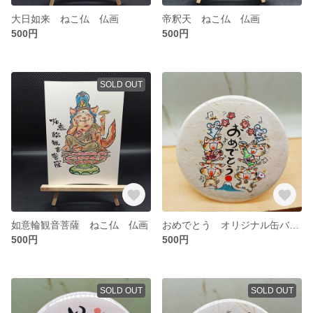
大日如来 ねこ仏 仏画
帝釈天 ねこ仏 仏画
500円
500円
SOLD OUT
如意輪観音菩薩 ねこ仏 仏画
おめでとう オリジナル缶バッチ スタンド可能！
500円
500円
SOLD OUT
SOLD OUT