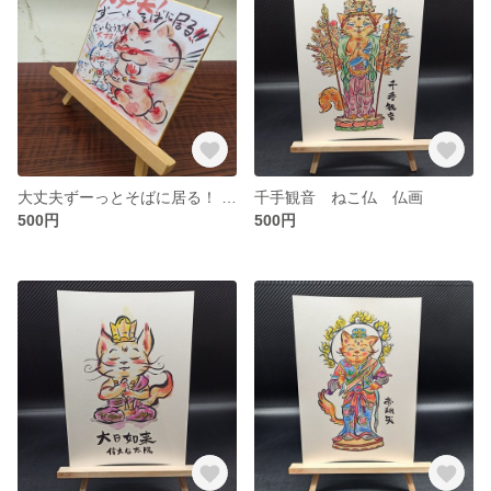
大丈夫ずーっとそばに居る！ 55 ほっこりミニ色紙 ねこイラスト
千手観音 ねこ仏 仏画
500円
500円