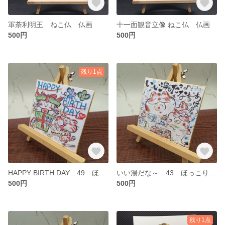
軍荼利明王 ねこ仏 仏画
十一面観音立像 ねこ仏 仏画
500円
500円
残り1点
HAPPY BIRTH DAY 49 ほっこりミニ色紙 ねこイラスト
いい湯だな～ 43 ほっこりミニ色紙 ねこイラスト
500円
500円
残り1点