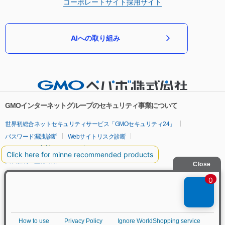
コーポレートサイト
採用サイト
AIへの取り組み
GMOインターネットグループのセキュリティ事業について
世界初総合ネットセキュリティサービス「GMOセキュリティ24」
パスワード漏洩診断
Webサイトリスク診断
セキュリティ相談AIチャットボット
実在証明・盗聴対策
サイバー攻撃対策（GMOサイバーセキュリティ byイエラエ）
サイバー攻撃対策（GMO Flatt Security）
なりすまし対策
セキュリティ事業の軌跡