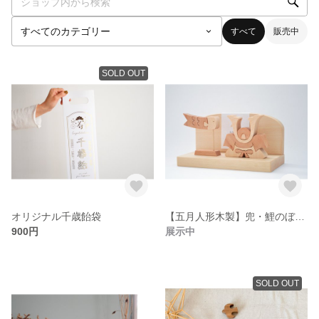
すべて
販売中
SOLD OUT
オリジナル千歳飴袋
【五月人形木製】兜・鯉のぼり＿こどもの日飾り
900円
展示中
SOLD OUT