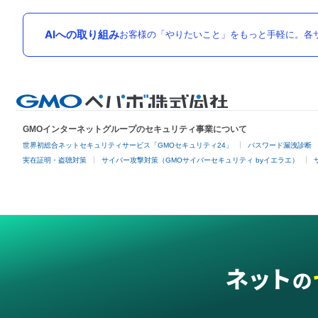
AIへの取り組み
お客様の「やりたいこと」をもっと手軽に。各サ
GMOインターネットグループのセキュリティ事業について
世界初総合ネットセキュリティサービス「GMOセキュリティ24」
パスワード漏洩診断
実在証明・盗聴対策
サイバー攻撃対策（GMOサイバーセキュリティ byイエラエ）