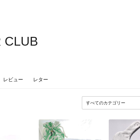
R CLUB
レビュー
レター