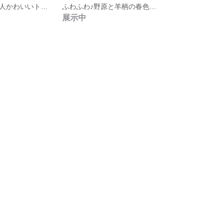
トロピカルな大人かわいいトートバッグ☆
ふわふわ♪野原と羊柄の春色リバーシブルスタイ
展示中