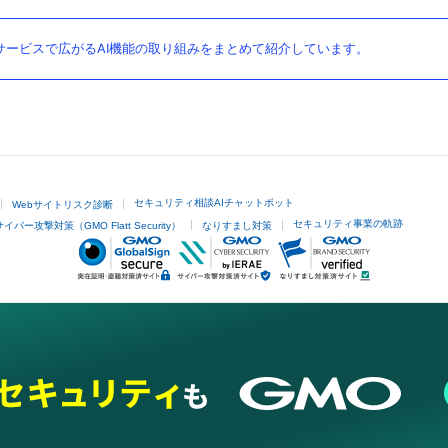
ービスで広がるAI機能の取り組みをまとめて紹介しています。
セキュリティ相談AIチャットボット
Webサイトリスク診断
セキュリティ事業の軌跡
サイバー攻撃対策（GMO Flatt Security）
なりすまし対策