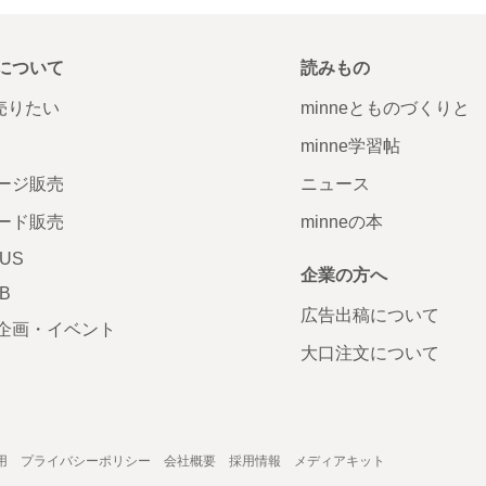
について
読みもの
で売りたい
minneとものづくりと
minne学習帖
ージ販売
ニュース
ード販売
minneの本
LUS
企業の方へ
AB
広告出稿について
企画・イベント
大口注文について
用
プライバシーポリシー
会社概要
採用情報
メディアキット