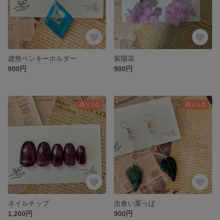
虚無ペンキーホルダー
紫陽花
900円
900円
残り1点
残り1点
ネイルチップ
虫食い葉っぱ
1,200円
900円