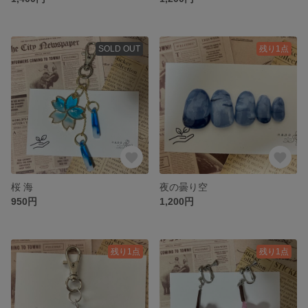
SOLD OUT
残り1点
桜 海
夜の曇り空
950円
1,200円
残り1点
残り1点