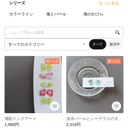
シリーズ
もっと見る
2
点
0
点
3
点
カラーライン
海とパール
海のかけら
すべて
販売中
残り1点
残り1点
潮彩インクアート
淡水パールとシーグラスの大人マリンピアス
1,980円
2,310円