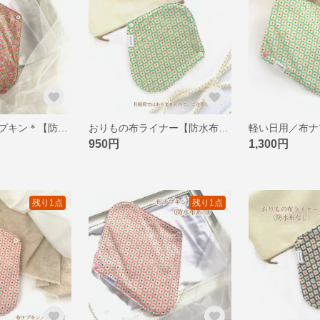
普通の日／布ナプキン＊【防水布あり】＊ピンクフラワーシャワー
おりもの布ライナー【防水布なし】＊みんな仲良く小粒ちゃん・三女
950円
1,300円
残り1点
残り1点