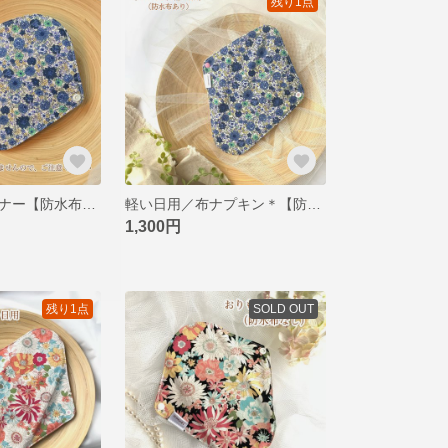
残り1点
おりもの布ライナー【防水布なし】＊揺るぎなく優美なダリア柄
軽い日用／布ナプキン＊【防水布あり】＊揺るぎなく優美なダリア柄
1,300円
残り1点
SOLD OUT