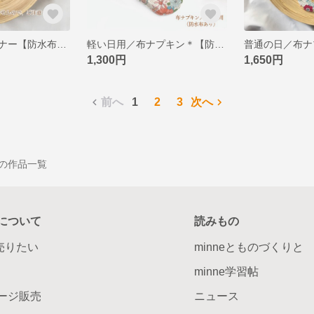
おりもの布ライナー【防水布なし】＊太陽の下でバカンス
軽い日用／布ナプキン＊【防水布あり】＊太陽の下でバカンス
1,300円
1,650円
前へ
1
2
3
次へ
） の作品一覧
について
読みもの
で売りたい
minneとものづくりと
minne学習帖
ージ販売
ニュース