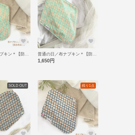
軽い日用／布ナプキン＊【防水布あり】＊みんな仲良し小粒ちゃん・三女
普通の日／布ナプキン＊【防水布あり】＊みんな仲良く小粒ちゃん・三女
1,650円
SOLD OUT
残り1点