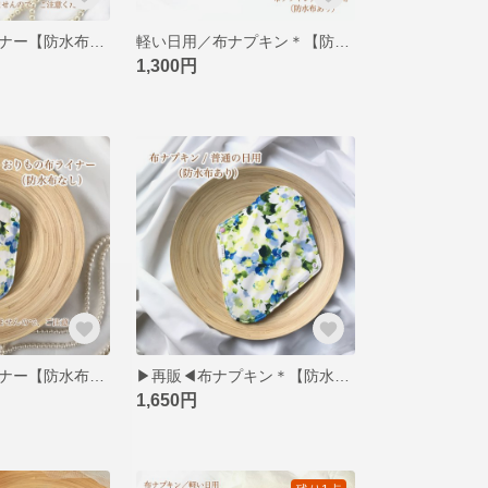
おりもの布ライナー【防水布なし】＊みんな仲良く小粒ちゃん・長女
軽い日用／布ナプキン＊【防水布あり】＊みんな仲良し小粒ちゃん・長女
1,300円
おりもの布ライナー【防水布なし】＊見せたくなる爽やかお上品柄
▶︎再販◀︎布ナプキン＊【防水布あり】＊見せたくなる爽やかお上品柄
1,650円