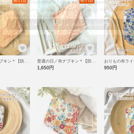
残り1点
残り1点
軽い日用／布ナプキン＊【防水布あり】＊ピンクのダマスク柄
普通の日／布ナプキン＊【防水布あり】＊ピンクのダマスク柄
1,650円
950円