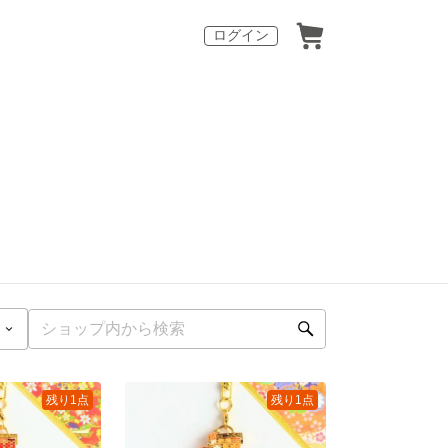
ログイン
残り1点
残り1点