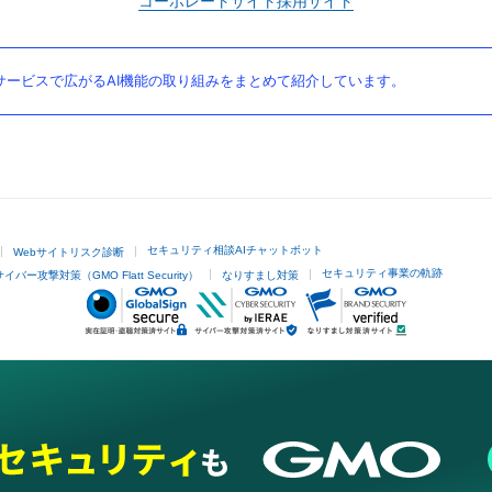
コーポレートサイト
採用サイト
ービスで広がるAI機能の取り組みをまとめて紹介しています。
セキュリティ相談AIチャットボット
Webサイトリスク診断
セキュリティ事業の軌跡
サイバー攻撃対策（GMO Flatt Security）
なりすまし対策