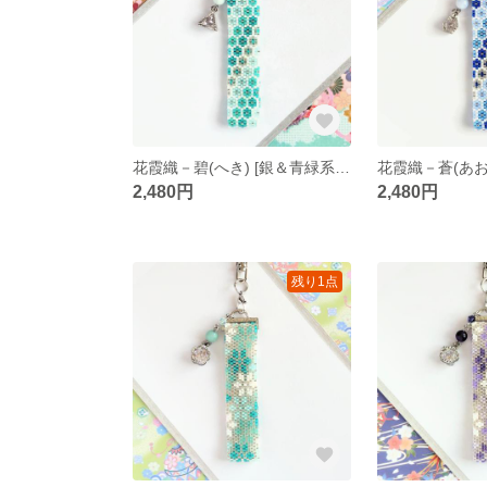
花霞織－碧(へき) [銀＆青緑系] ペヨーテステッチ キーホルダー
2,480円
2,480円
残り1点