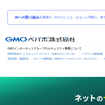
AIへの取り組み
お客様の「やりたいこと」をもっと手軽に。各サ
GMOインターネットグループのセキュリティ事業について
世界初総合ネットセキュリティサービス「GMOセキュリティ24」
パスワード漏洩診断
実在証明・盗聴対策
サイバー攻撃対策（GMOサイバーセキュリティ byイエラエ）