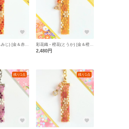
彩花織－紅葉(もみじ) [金＆赤系] ペヨーテステッチ キーホルダー
彩花織－橙花(とうか) [金＆橙系] ペヨーテステッチ キーホルダー
2,480円
残り1点
残り1点