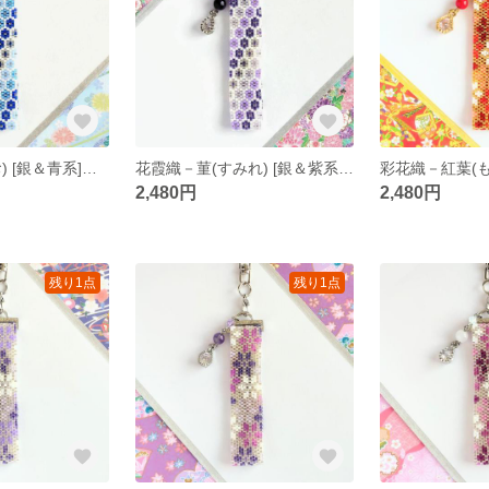
花霞織－蒼(あお) [銀＆青系] ペヨーテステッチ キーホルダー
花霞織－菫(すみれ) [銀＆紫系] ペヨーテステッチ キーホルダー
2,480円
2,480円
残り1点
残り1点