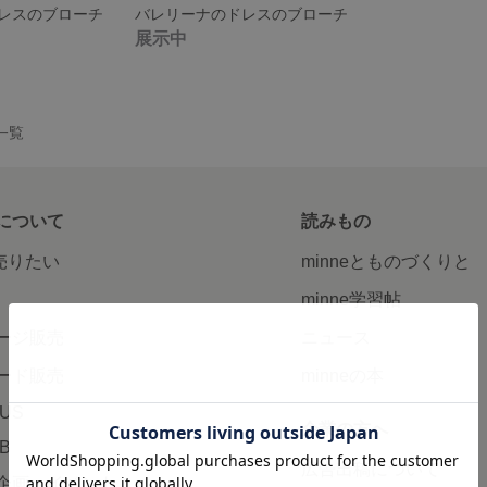
レスのブローチ
バレリーナのドレスのブローチ
展示中
品一覧
について
読みもの
で売りたい
minneとものづくりと
minne学習帖
ージ販売
ニュース
ード販売
minneの本
LUS
企業の方へ
AB
広告出稿について
企画・イベント