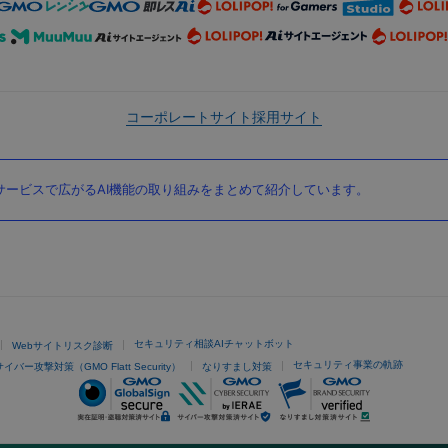
コーポレートサイト
採用サイト
ービスで広がるAI機能の取り組みをまとめて紹介しています。
セキュリティ相談AIチャットボット
Webサイトリスク診断
セキュリティ事業の軌跡
サイバー攻撃対策（GMO Flatt Security）
なりすまし対策