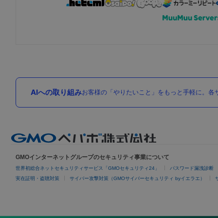
AIへの取り組み
お客様の「やりたいこと」をもっと手軽に。各サ
GMOインターネットグループのセキュリティ事業について
世界初総合ネットセキュリティサービス「GMOセキュリティ24」
パスワード漏洩診断
実在証明・盗聴対策
サイバー攻撃対策（GMOサイバーセキュリティ byイエラエ）