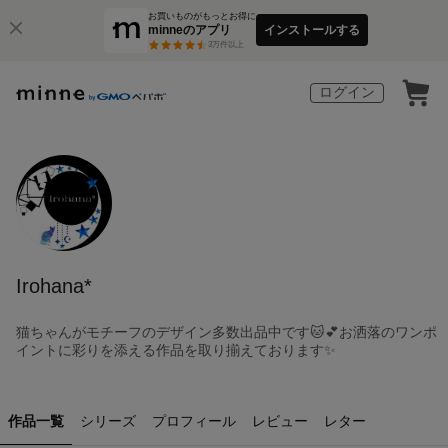
お買いものがもっとお得に
minneのアプリ
インストールする
3
万件以上
ログイン
Irohana*
猫ちゃんがモチーフのデザイン多数出品中です🐱💕お洒落のワンポ
イントに彩りを添える作品を取り揃えております✨
作品一覧
シリーズ
プロフィール
レビュー
レター