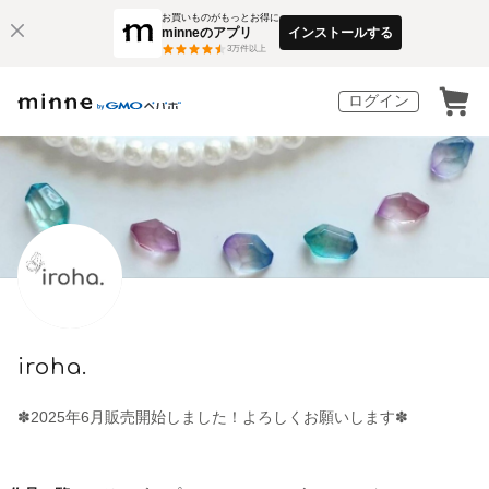
お買いものがもっとお得に
minneのアプリ
インストールする
3
万件以上
ログイン
iroha.
✽2025年6月販売開始しました！よろしくお願いします✽