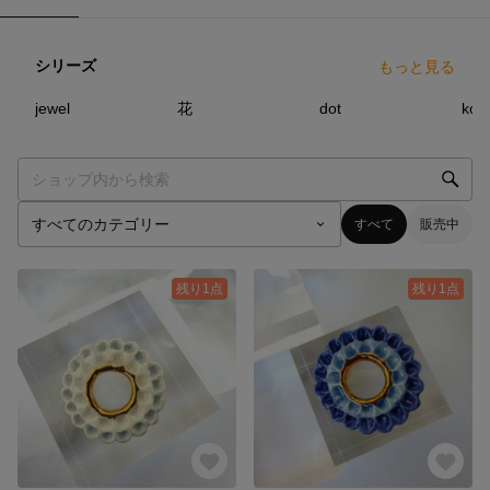
シリーズ
もっと見る
6
点
20
点
0
点
jewel
花
dot
kot
すべて
販売中
残り1点
残り1点