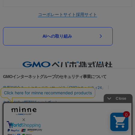
コーポレートサイト
採用サイト
AIへの取り組み
GMOインターネットグループのセキュリティ事業について
世界初総合ネットセキュリティサービス「GMOセキュリティ24」
パスワード漏洩診断
Webサイトリスク診断
セキュリティ相談AIチャットボット
実在証明・盗聴対策
サイバー攻撃対策（GMOサイバーセキュリティ byイエラエ）
サイバー攻撃対策（GMO Flatt Security）
なりすまし対策
セキュリティ事業の軌跡