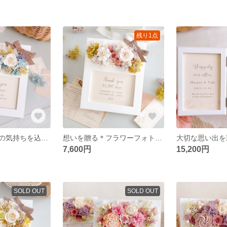
残り1点
「ありがとう」の気持ちを込めて両親に贈る＊フラワーフォトフレーム 【ブルー】 結婚式ギフト 記念品 両親贈呈品 子育て感謝状 ウェディング 名入れ 文字入れ 写真立て
想いを贈る＊フラワーフォトフレーム 【ミルキーピンク・グリーン】 結婚祝い 子育て感謝状 両親贈呈品 結婚式ギフト 記念品 誕生日 ウェディング お供え 名入れ 文字入れ 写真立て
7,600円
15,200円
SOLD OUT
SOLD OUT