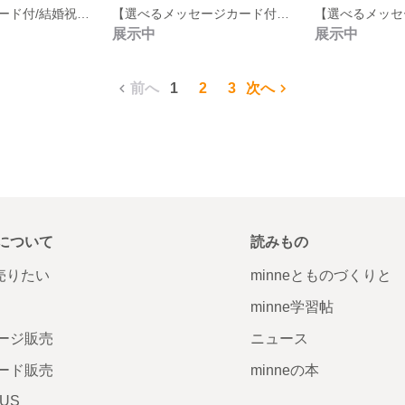
【メッセージカード付/結婚祝い/両親贈呈品/インテリア・BOXラッピング・直径約18cm】初夏を彩るジニアと紫陽花のハーフリース
【選べるメッセージカード付・母の日/結婚祝い/誕生日】ピンクとグリーンロゼの三日月リース
展示中
展示中
前へ
1
2
3
次へ
について
読みもの
で売りたい
minneとものづくりと
minne学習帖
ージ販売
ニュース
ード販売
minneの本
LUS