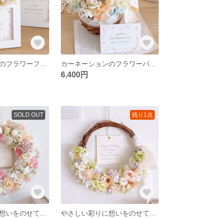
カーネーションのフラワーフォトフレーム 【スイートラベンダー】 お写真入替 結婚式ギフト 記念品 両親贈呈品 子育て感謝状 古希祝い 喜寿祝い 名入れ 写真立て
カーネーションのフラワーバスケット 【ハニーアプリコット】 花かご アレンジメント カゴ かすみ草 バラ オレンジ
6,400円
SOLD OUT
残り1点
やさしい彩りに想いをのせて＊バラと小花のメッセージ入りリース【ピンク】 直径約23cm 両親贈呈品 子育て感謝状 誕生日 記念日 結婚祝い ギフト お祝い 名入れ
やさしい彩りに想いをのせて＊バラと小花のメッセージ入りリース【パステルグリーン】 直径約22cm 結婚祝い 入籍祝い 両親贈呈品 子育て感謝状 誕生日 記念日 ギフト お祝い 名入れ