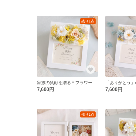
残り1点
家族の笑顔を贈る＊フラワーフォトフレーム 【イエロー】 米寿祝い 傘寿祝い 誕生日 長寿祝い 子育て感謝状 記念品 ウェディング 名入れ 文字入れ 写真立て
7,600円
7,600円
残り1点