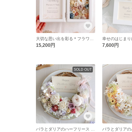
大切な思い出を彩る＊フラワーフォトボックス【パステルシフォン】 お写真入替 結婚祝い 子育て感謝状 両親贈呈品 結婚式ギフト 誕生日 結婚記念日 ウェディング 名入れ 写真立て ハガキサイズ 二つ折り
15,200円
7,600円
SOLD OUT
バラとダリアのハーフリース 【パープル】