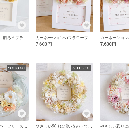
幸せのはじまりに贈る＊フラワーフォトフレーム【グリーン】 結婚祝い 子育て感謝状 両親贈呈品 新築祝い 入籍祝い ウェディング 名入れ 文字入れ 写真立て
カーネーションのフラワーフォトフレーム 【ローズピーチ】 お写真入替 結婚式ギフト 記念品 両親贈呈品 子育て感謝状 誕生日 名入れ 文字入れ 写真立て
7,600円
7,600円
SOLD OUT
SOLD OUT
バラとダリアのハーフリース【オレンジ】
やさしい彩りに想いをのせて＊バラと小花のメッセージ入りリース【イエロー】 直径約23cm 両親贈呈品 子育て感謝状 誕生日 記念日 結婚祝い ギフト お祝い 名入れ