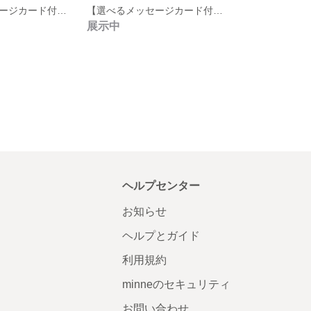
【選べるメッセージカード付・結婚祝い/誕生日/お祝い】プリザーブドフラワーが彩るしあわせの三日月リース
【選べるメッセージカード付・結婚祝い/誕生日/お祝い】アンティークピンクの三日月リース
展示中
ヘルプセンター
お知らせ
ヘルプとガイド
利用規約
minneのセキュリティ
お問い合わせ