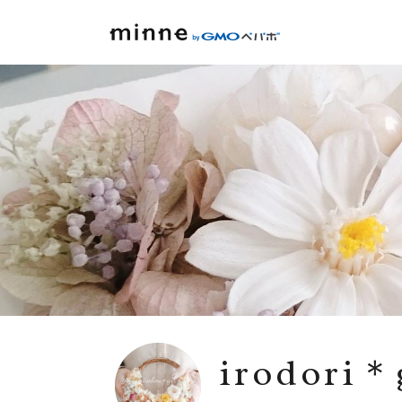
irodori＊