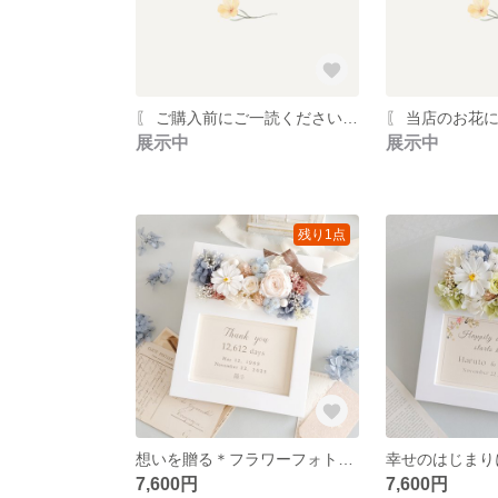
〖 ご購入前にご一読ください 〗
〖 当店のお花に
展示中
展示中
残り1点
想いを贈る＊フラワーフォトフレーム 【シフォンピンク・ブルー】 結婚祝い 子育て感謝状 両親贈呈品 結婚式ギフト 記念品 ウェディング お供え 名入れ 文字入れ 写真立て
7,600円
7,600円