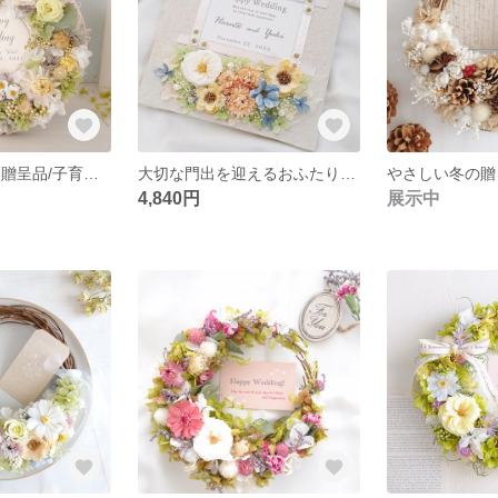
【結婚祝い/両親贈呈品/子育て感謝状・名入れ・選べるメッセージ・お写真入替可】大切な思い出を彩る木製フラワーボード ‹グリーン›
大切な門出を迎えるおふたりに贈る 『ウェディングキャンバスボード』＊結婚祝い・ウェルカムボード・名入れ
4,840円
展示中