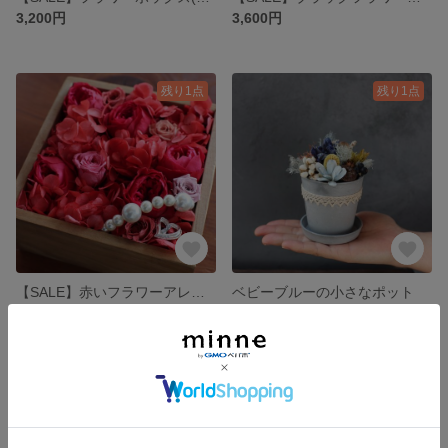
3,200円
3,600円
残り1点
残り1点
【SALE】赤いフラワーアレンジメント(壁かけ)
ベビーブルーの小さなポット
3,200円
1,800円
残り1点
残り1点