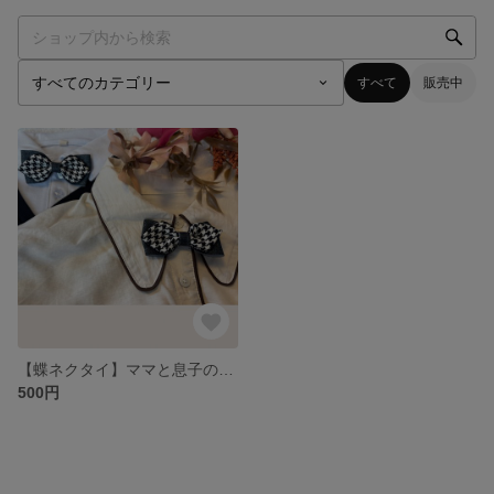
すべて
販売中
【蝶ネクタイ】ママと息子のお揃い蝶ネクタイ/キッズ/男の子/ママ/フォーマル/取付簡単蝶ネクタイ
500円