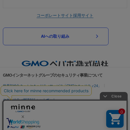
コーポレートサイト
採用サイト
AIへの取り組み
GMOインターネットグループのセキュリティ事業について
世界初総合ネットセキュリティサービス「GMOセキュリティ24」
パスワード漏洩診断
Webサイトリスク診断
セキュリティ相談AIチャットボット
実在証明・盗聴対策
サイバー攻撃対策（GMOサイバーセキュリティ byイエラエ）
サイバー攻撃対策（GMO Flatt Security）
なりすまし対策
セキュリティ事業の軌跡