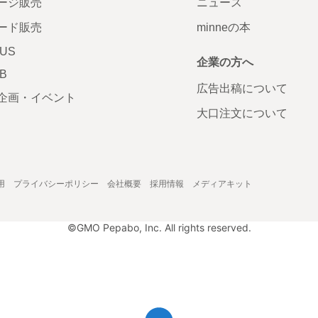
ージ販売
ニュース
ード販売
minneの本
LUS
企業の方へ
AB
広告出稿について
企画・イベント
大口注文について
用
プライバシーポリシー
会社概要
採用情報
メディアキット
©GMO Pepabo, Inc. All rights reserved.