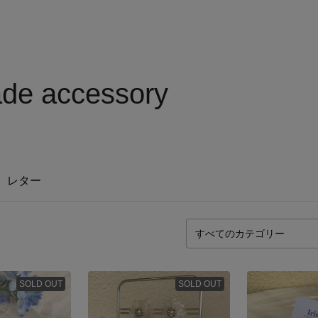
ade accessory
レター
SOLD OUT
SOLD OUT