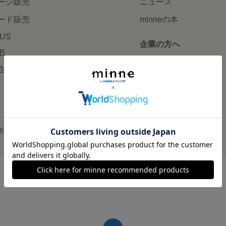
ージ販売
ニュース
ード販売
minneの本
LUS
企業の方へ
AB
広告出稿について
企画・イベント
大口注文について
用
プライバシーポリシー
会社概要
採用情報
メディアキット
©GMO Pepabo, Inc. All rights reserved.