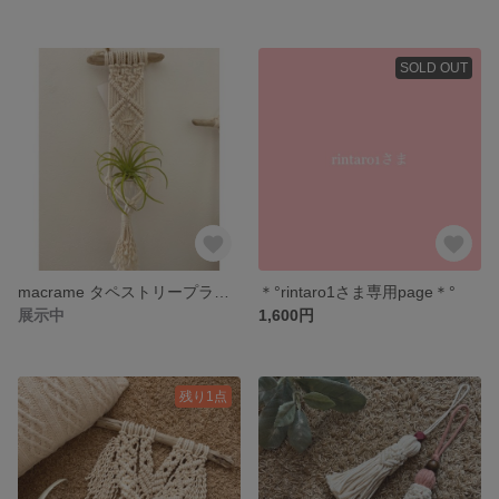
SOLD OUT
macrame タペストリープラントハンガー
＊°rintaro1さま専用page＊°
展示中
1,600円
残り1点