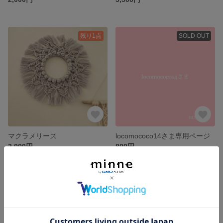
残り1点
SOLD OUT
マクラメリース
locomococo14さま専用ページ
2,000円
800円
SOLD OUT
SOLD OUT