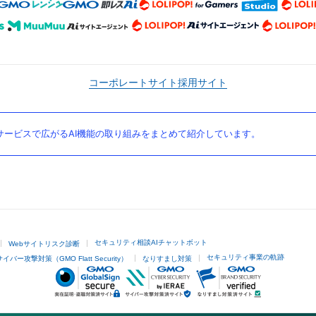
コーポレートサイト
採用サイト
ービスで広がるAI機能の取り組みをまとめて紹介しています。
セキュリティ相談AIチャットボット
Webサイトリスク診断
セキュリティ事業の軌跡
サイバー攻撃対策（GMO Flatt Security）
なりすまし対策