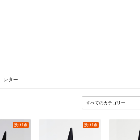
レター
残り1点
残り1点