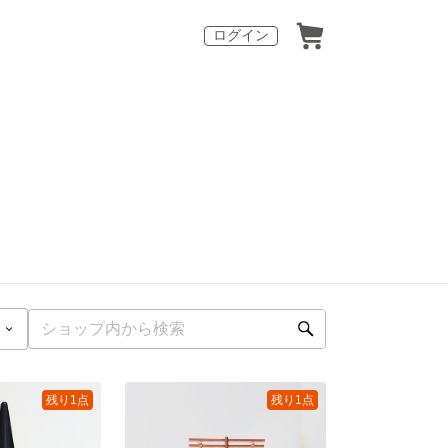
ログイン
残り1点
残り1点