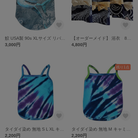
鮫 USA製 90s XLサイズ リバーシブルベスト ドッグウェア 古着リメイク
【オーダーメイド】 浴衣 80年代 高級反物 JCC特選浴衣 梨園染
3,000円
4,800円
残り1点
タイダイ染め 無地 S L XL キャミソール 犬服 ドッグウェア 古着リメイク
タイダイ染め 無地 M キャミソール 犬服 ドッグウェア 古着リメイク
2,200円
2,200円