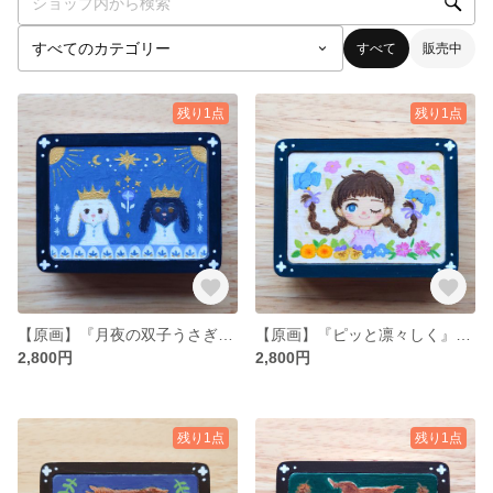
すべて
販売中
残り1点
残り1点
【原画】『月夜の双子うさぎ』 ミニ木製キャンバス 一点物
【原画】『ピッと凛々しく』 ミニ木製キャンバス 一点物
2,800円
2,800円
残り1点
残り1点