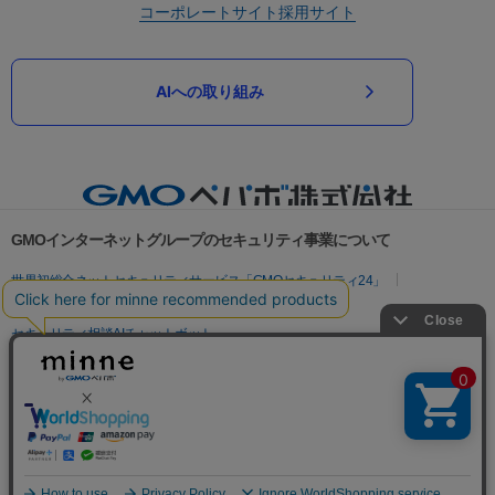
コーポレートサイト
採用サイト
AIへの取り組み
GMOインターネットグループのセキュリティ事業について
世界初総合ネットセキュリティサービス「GMOセキュリティ24」
パスワード漏洩診断
Webサイトリスク診断
セキュリティ相談AIチャットボット
実在証明・盗聴対策
サイバー攻撃対策（GMOサイバーセキュリティ byイエラエ）
サイバー攻撃対策（GMO Flatt Security）
なりすまし対策
セキュリティ事業の軌跡