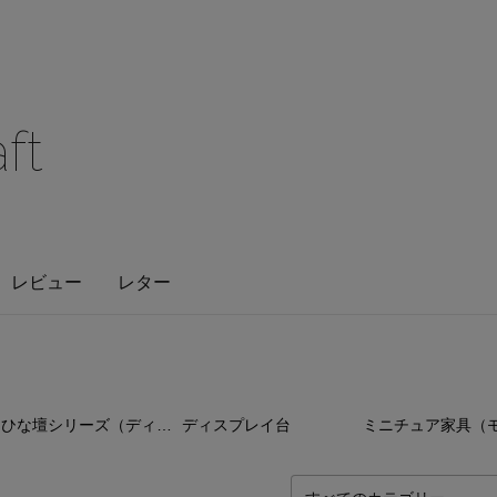
ft
レビュー
レター
11
点
14
点
5
ひな壇シリーズ（ディスプレイ台）
ディスプレイ台