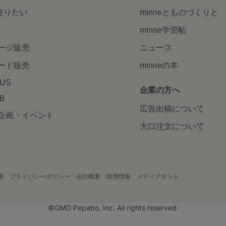
で売りたい
minneとものづくりと
minne学習帖
ージ販売
ニュース
ード販売
minneの本
LUS
企業の方へ
AB
広告出稿について
企画・イベント
大口注文について
用
プライバシーポリシー
会社概要
採用情報
メディアキット
©GMO Pepabo, Inc. All rights reserved.