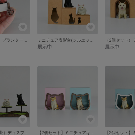
G5)ミニチュア プランターワゴン
ミニチュア表彰台(シルエットver)
展示中
展示中
空中庭園（こげ茶）ディスプレイ台
【2個セット】ミニチュアキャットハウス（ピンクとグリーン） はしもとみお 猫ハウス はしもとみおガチャ