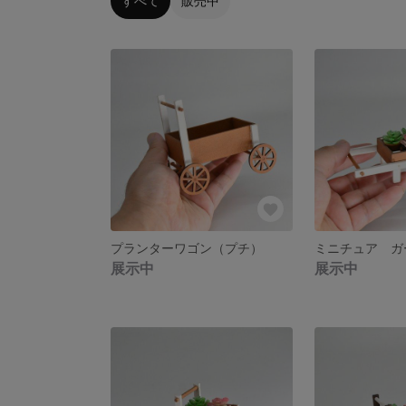
すべて
販売中
プランターワゴン（プチ）
ミニチュア ガ
展示中
展示中