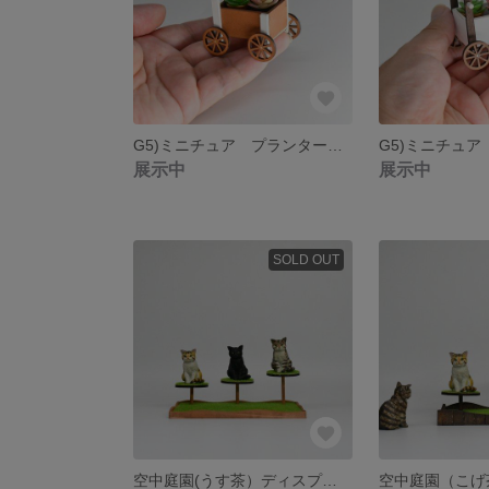
G5)ミニチュア プランターワゴン
展示中
展示中
SOLD OUT
空中庭園(うす茶）ディスプレイ台