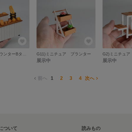
ミニチュア カウンターBタイプ（ドールハウス パン屋さんカウンター ミニチュアスイーツ）
G11)ミニチュア プランター
展示中
展示中
前へ
1
2
3
4
次へ
について
読みもの