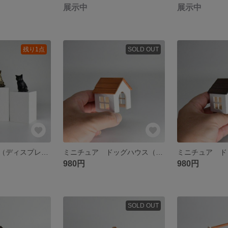
展示中
展示中
残り1点
SOLD OUT
スクエアタワー（ディスプレイ台）
ミニチュア ドッグハウス（薄茶）
980円
980円
SOLD OUT