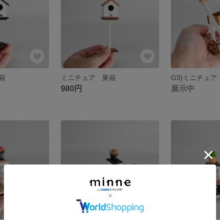
箱
ミニチュア 巣箱
980円
展示中