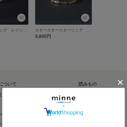
フレアソフトリング レインボームーンストーン SV925・K18コート
スタースタースターリング SV925・K18コート
8,800円
について
読みもの
で売りたい
minneとものづくりと
minne学習帖
ージ販売
ニュース
ード販売
minneの本