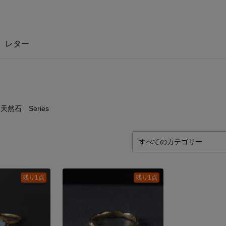
レター
1
点
天然石 Series
残り1点
残り1点