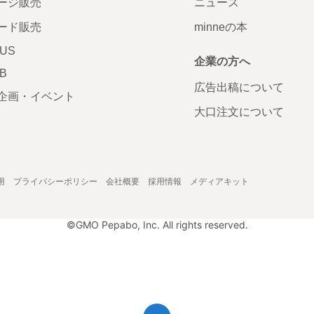
ージ販売
ニュース
ード販売
minneの本
LUS
企業の方へ
AB
広告出稿について
企画・イベント
大口注文について
用
プライバシーポリシー
会社概要
採用情報
メディアキット
©GMO Pepabo, Inc. All rights reserved.