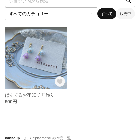
すべて
販売中
ぱすてるお花❁⃘*.ﾟ耳飾り
900円
minne ホーム
ephemeral の作品一覧