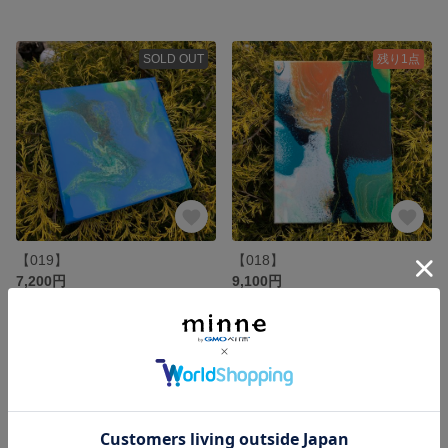
SOLD OUT
残り1点
【019】
【018】
7,200円
9,100円
SOLD OUT
SOLD OUT