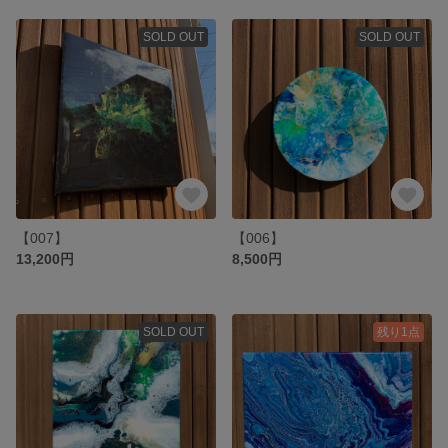
SOLD OUT
SOLD OUT
【007】
【006】
13,200円
8,500円
SOLD OUT
残り1点