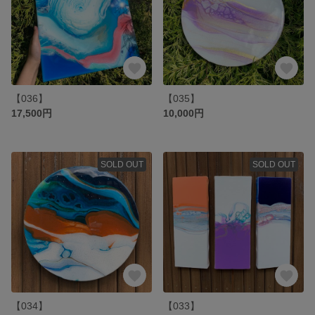
【036】
【035】
17,500円
10,000円
SOLD OUT
SOLD OUT
【034】
【033】