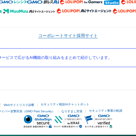
コーポレートサイト
採用サイト
ービスで広がるAI機能の取り組みをまとめて紹介しています。
セキュリティ相談AIチャットボット
Webサイトリスク診断
セキュリティ事業の軌跡
サイバー攻撃対策（GMO Flatt Security）
なりすまし対策