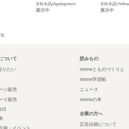
氷柱水晶(Applegreen)
氷柱水晶(Yellow×
展示中
展示中
一覧
について
読みもの
で売りたい
minneとものづくりと
minne学習帖
ージ販売
ニュース
ード販売
minneの本
LUS
企業の方へ
AB
広告出稿について
企画・イベント