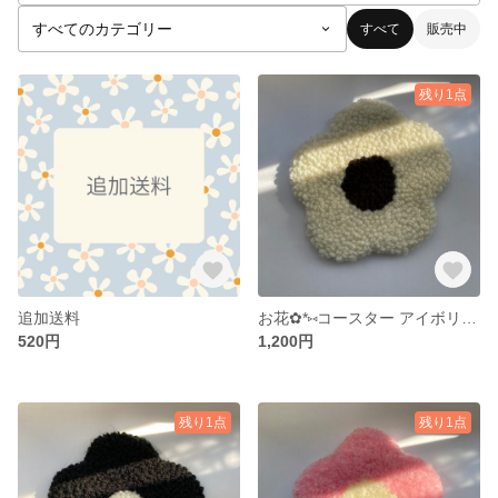
すべて
販売中
残り1点
追加送料
お花✿*⑅︎コースター アイボリー×ブラウン
520円
1,200円
残り1点
残り1点