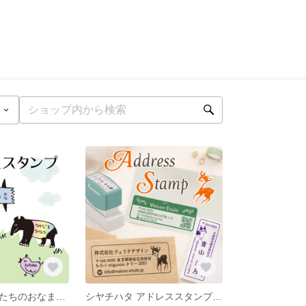
愛くるしい動物たちのおなまえスタンプ
シヤチハタ アドレススタンプ 住所印 （印面サイズ：18mm×50mm）