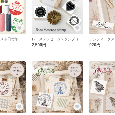
シヤチハタ イラスト日付印 キャップ式（印面サイズ：15.5mm丸）データーネームEX15号
レースメッセージスタンプ（印面サイズ：40×40mm）
2,500円
920円