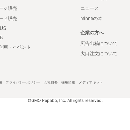
ージ販売
ニュース
ード販売
minneの本
LUS
企業の方へ
AB
広告出稿について
企画・イベント
大口注文について
用
プライバシーポリシー
会社概要
採用情報
メディアキット
©GMO Pepabo, Inc. All rights reserved.