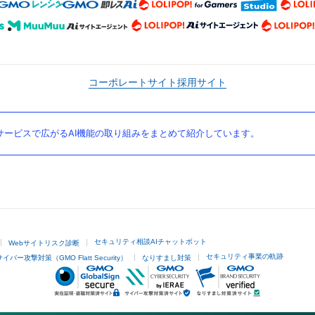
コーポレートサイト
採用サイト
ービスで広がるAI機能の取り組みをまとめて紹介しています。
セキュリティ相談AIチャットボット
Webサイトリスク診断
セキュリティ事業の軌跡
サイバー攻撃対策（GMO Flatt Security）
なりすまし対策