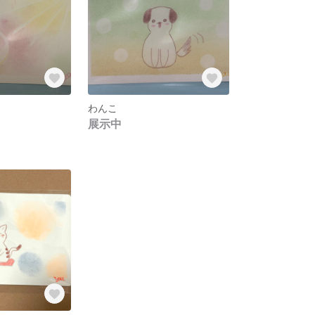
わんこ
展示中