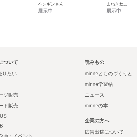
ペンギンさん
まねきねこ
展示中
展示中
について
読みもの
で売りたい
minneとものづくりと
minne学習帖
ージ販売
ニュース
ード販売
minneの本
LUS
企業の方へ
AB
広告出稿について
企画・イベント