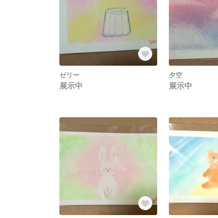
ゼリー
夕空
展示中
展示中