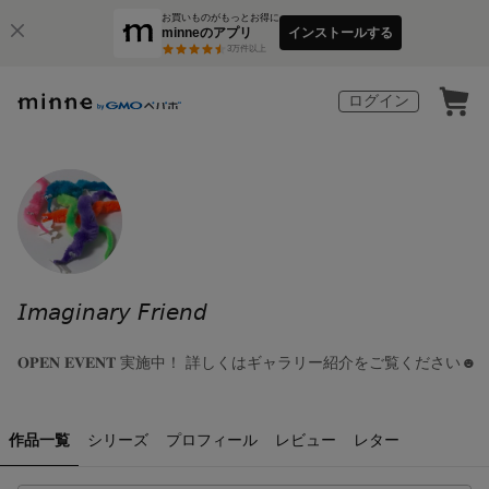
お買いものがもっとお得に
minneのアプリ
インストールする
3
万件以上
ログイン
𝘐𝘮𝘢𝘨𝘪𝘯𝘢𝘳𝘺 𝘍𝘳𝘪𝘦𝘯𝘥
𝐎𝐏𝐄𝐍 𝐄𝐕𝐄𝐍𝐓 実施中！ 詳しくはギャラリー紹介をご覧ください☻
作品一覧
シリーズ
プロフィール
レビュー
レター