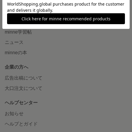
読みもの
minneとものづくりと
minne学習帖
ニュース
minneの本
企業の方へ
広告出稿について
大口注文について
ヘルプセンター
お知らせ
ヘルプとガイド