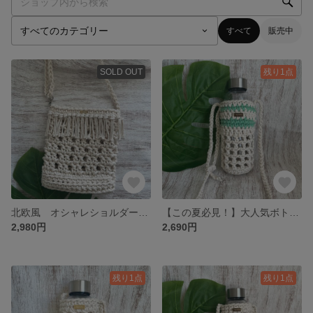
すべて
販売中
SOLD OUT
残り1点
北欧風 オシャレショルダーバッグ✨
【この夏必見！】大人気ボトルホルダー新作✨
2,980円
2,690円
残り1点
残り1点