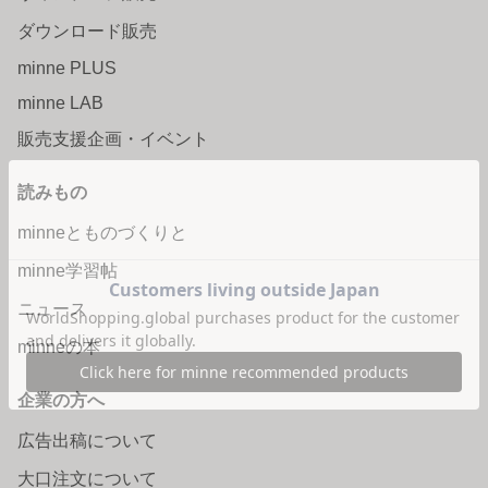
ダウンロード販売
minne PLUS
minne LAB
販売支援企画・イベント
読みもの
minneとものづくりと
minne学習帖
ニュース
minneの本
企業の方へ
広告出稿について
大口注文について