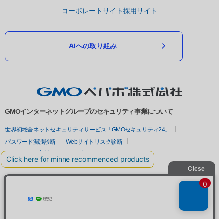
コーポレートサイト
採用サイト
AIへの取り組み
GMOインターネットグループのセキュリティ事業について
世界初総合ネットセキュリティサービス「GMOセキュリティ24」
パスワード漏洩診断
Webサイトリスク診断
セキュリティ相談AIチャットボット
実在証明・盗聴対策
サイバー攻撃対策（GMOサイバーセキュリティ byイエラエ）
サイバー攻撃対策（GMO Flatt Security）
なりすまし対策
セキュリティ事業の軌跡