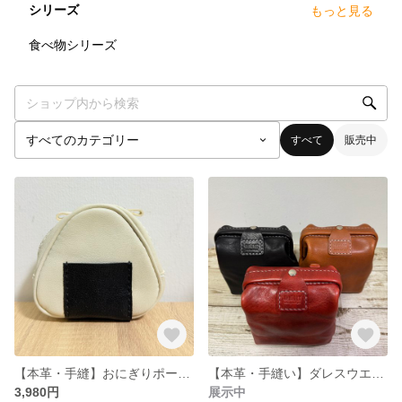
シリーズ
もっと見る
1
点
食べ物シリーズ
すべて
販売中
【本革・手縫】おにぎりポーチ【白】
【本革・手縫い】ダレスウエストポーチ【ライダー必見】
3,980円
展示中