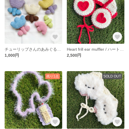
チューリップさんのあみぐるみ / tulip インテリア interior 韓国 雑貨 ぬいぐるみ カラフル ビタミン
Heart frill ear muffler / ハート フリル 赤 白 イヤマフ イヤーマフラー 耳当て ふわふわ ウール
1,000円
2,500円
残り1点
SOLD OUT