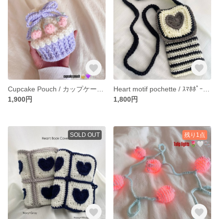
Cupcake Pouch / カップケーキ / sweets / ポーチ / 巾着 /
Heart motif pochette / ｽﾏﾎﾎﾟｰﾁ / ﾐﾆﾊﾞｯｸﾞ/ ﾎﾟｼｪｯﾄ / ﾊｰﾄ / ｸﾞﾗﾆｰｽｸｴｱ / 白黒 / ﾓﾉｸﾛ
1,900円
1,800円
SOLD OUT
残り1点