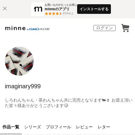
お買いものがもっとお得に
minneのアプリ
インストールする
3
万件以上
ログイン
imaginary999
しろわんちゃん・茶わんちゃん共に完売となります🐄🌷 お迎え頂い
た皆々様ありがとうございます🥲
作品一覧
シリーズ
プロフィール
レビュー
レター