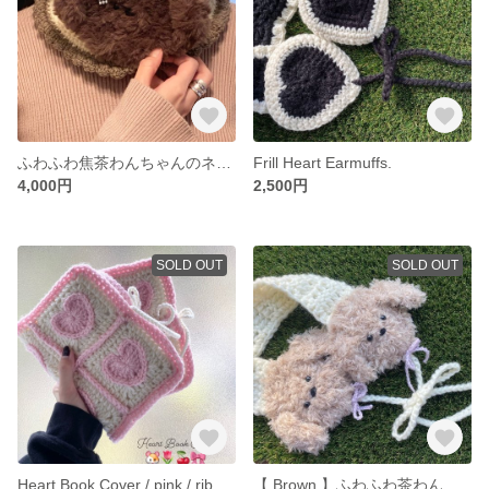
ふわふわ焦茶わんちゃんのネックウォーマー / 防寒 冬 マフラー Y2K 韓国 フリル
Frill Heart Earmuffs.
4,000円
2,500円
SOLD OUT
SOLD OUT
Heart Book Cover / pink / ribbon / white /
【 Brown 】ふわふわ茶わんちゃんのイヤーマフ / プードル / poodle / もこもこ / 冬 / pink / ピンク / くま / 姫 /