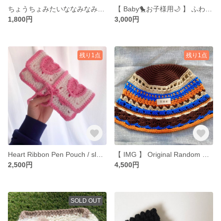
ちょうちょみたいななみなみライターケース / 蝶々 ふわふわ 引き揃え リップケース
【 Baby🐤お子様用🌙 】 ふわふわわんちゃんのイヤーマフ
1,800円
3,000円
残り1点
残り1点
Heart Ribbon Pen Pouch / sleeve / ハート リボン ホワイト ピンク ペンポーチ 筆箱 メイク ケース
【 IMG 】 Original Random Crochet Hat / クロシェ かぎ針編み ハット バケハ 夏 春 ニットハット
2,500円
4,500円
SOLD OUT