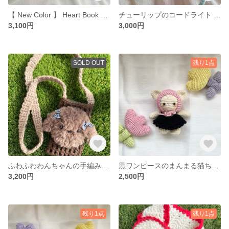
【 New Color 】 Heart Book Cover ! / Navy White Gray granny square 本 カバー 母子手帳 日記 手帳
チューリップのコードライト / Tulip Cord Light / lump / 毛糸 / 手編み / インテリア / interior
3,100円
3,000円
SOLD OUT
残り1点
ふわふわわんちゃんの手編みのスマホポーチ / phone pochette ポシェット pouch プードル ビジョン ファー 携帯 電話 毛糸
黒ワンピースのまんまる猫ちゃん / あみぐるみ ねこ フリル
3,200円
2,500円
残り1点
残り1点