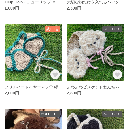
Tulip Doily / チューリップ 🌷 ドイリー テーブルランナー コースター coaster cotton
大切な物だけを入れるバッグ / グラニースクエア 編み物 手編み bag
1,000円
2,300円
残り1点
SOLD OUT
フリルハートイヤーマフ♡ 緑 黒 イヤマフ 韓国 アイドル Y2K
ふわふわビスケットわんちゃんのイヤーマフ♡
2,000円
2,800円
SOLD OUT
SOLD OUT