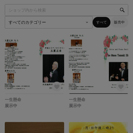
すべて
販売中
一生懸命
一生懸命
展示中
展示中